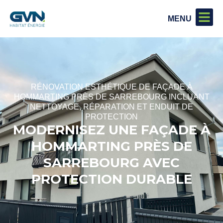
RÉNOVATION ESTHÉTIQUE DE FAÇADE À
HOMMARTING PRÈS DE SARREBOURG INCLUANT
NETTOYAGE, RÉPARATION ET ENDUIT DE
PROTECTION
MODERNISEZ UNE FAÇADE À
HOMMARTING PRÈS DE
SARREBOURG AVEC
PROTECTION DURABLE