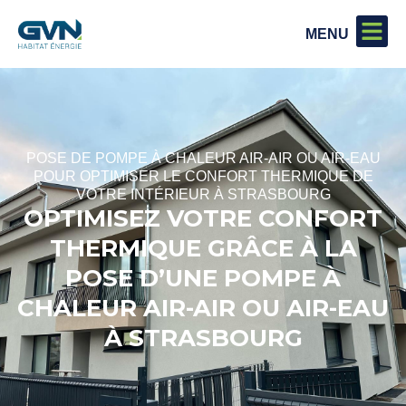
POSE DE POMPE À CHALEUR AIR-AIR OU AIR-EAU
POUR OPTIMISER LE CONFORT THERMIQUE DE
VOTRE INTÉRIEUR À STRASBOURG
OPTIMISEZ VOTRE CONFORT
THERMIQUE GRÂCE À LA
POSE D’UNE POMPE À
CHALEUR AIR-AIR OU AIR-EAU
À STRASBOURG