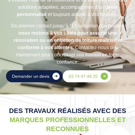
solutions adaptées, accompagnées d’un
devis
personnalisé
et toujours adapté à vos besoins.
Du premier contact jusqu’à la finalisation du chantier,
nous restons à vos côtés pour assurer une
rénovation ou un entretien de toiture maîtrisé et
conforme à vos attentes
. Contactez-nous dès
maintenant pour concrétiser vos travaux en toute
confiance.
Demander un devis
03 74 47 48 25
DES TRAVAUX RÉALISÉS AVEC DES
MARQUES PROFESSIONNELLES ET
RECONNUES