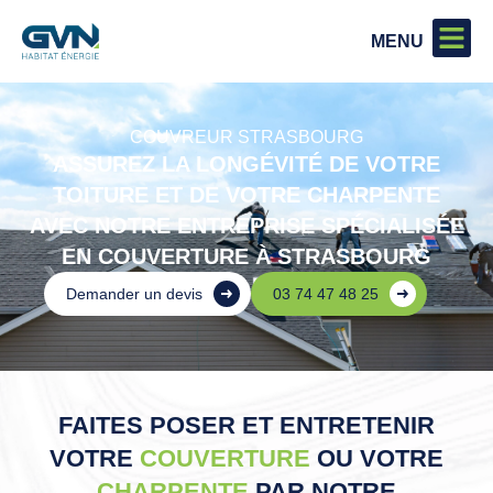
COUVREUR STRASBOURG
ASSUREZ LA LONGÉVITÉ DE VOTRE
TOITURE ET DE VOTRE CHARPENTE
AVEC NOTRE ENTREPRISE SPÉCIALISÉE
EN COUVERTURE À STRASBOURG
Demander un devis
03 74 47 48 25
FAITES POSER ET ENTRETENIR
VOTRE
COUVERTURE
OU VOTRE
CHARPENTE
PAR NOTRE