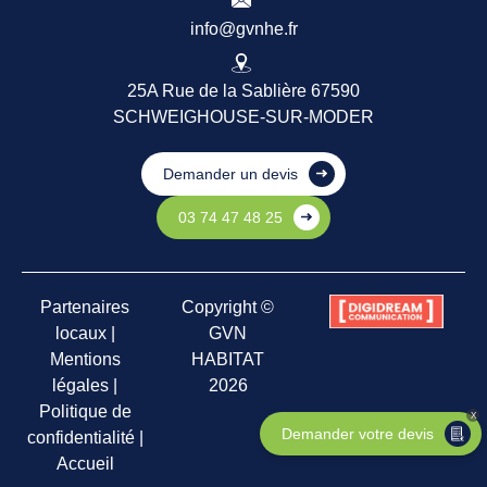
info@gvnhe.fr
25A Rue de la Sablière 67590
SCHWEIGHOUSE-SUR-MODER
Demander un devis
03 74 47 48 25
Partenaires
Copyright ©
locaux
|
GVN
Mentions
HABITAT
légales
|
2026
Politique de
X
Demander votre devis
confidentialité
|
Accueil