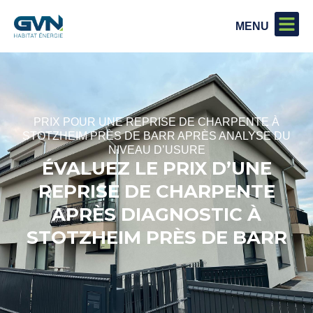
PRIX POUR UNE REPRISE DE CHARPENTE À
STOTZHEIM PRÈS DE BARR APRÈS ANALYSE DU
NIVEAU D’USURE
ÉVALUEZ LE PRIX D’UNE
REPRISE DE CHARPENTE
APRÈS DIAGNOSTIC À
STOTZHEIM PRÈS DE BARR