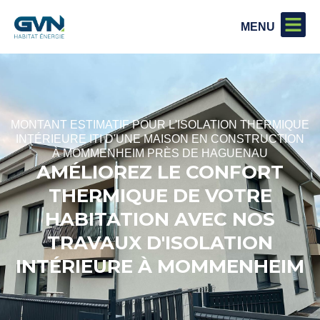
MONTANT ESTIMATIF POUR L'ISOLATION THERMIQUE
INTÉRIEURE ITI D'UNE MAISON EN CONSTRUCTION
À MOMMENHEIM PRÈS DE HAGUENAU
AMÉLIOREZ LE CONFORT
THERMIQUE DE VOTRE
HABITATION AVEC NOS
TRAVAUX D'ISOLATION
INTÉRIEURE À MOMMENHEIM