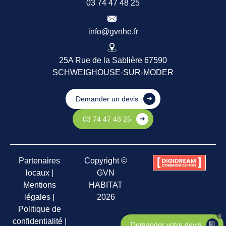
03 74 47 48 25
info@gvnhe.fr
25A Rue de la Sablière 67590
SCHWEIGHOUSE-SUR-MODER
Demander un devis
03 74 47 48 25
Partenaires
Copyright ©
locaux
|
GVN
Mentions
HABITAT
légales
|
2026
Politique de
X
confidentialité
|
Demander votre devis