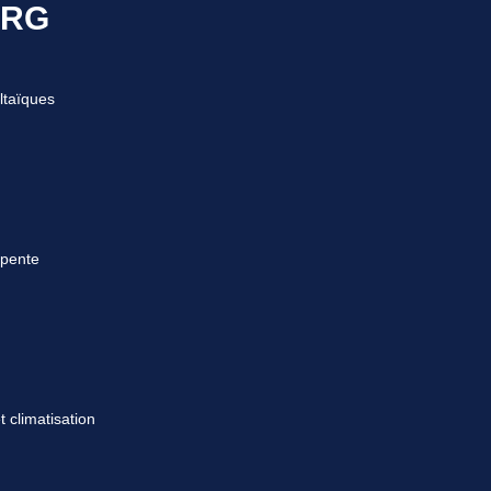
URG
ltaïques
rpente
 climatisation