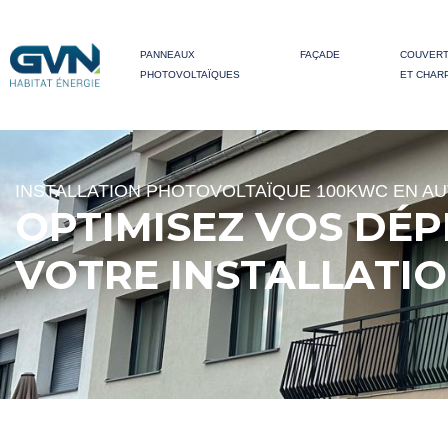
PANNEAUX
FAÇADE
COUVER
PHOTOVOLTAÏQUES
ET CHAR
INSTALLATION PHOTOVOLTAÏQUE 100KWC EN A
OPTIMISEZ VOS DÉP
VOTRE INSTALLATI