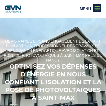
DEVIS RAPIDE ET SANS ENGAGEMENT DE LA PART
D'UN ARTISAN PROFESSIONNEL DES TRAVAUX DE
RÉNOVATION ÉNERGÉTIQUE AVEC ISOLATION ET
POSE DE PHOTOVOLTAÏQUES À SAINT-MAX PRÈS DE
NANCY
OPTIMISEZ VOS DÉPENSES
D'ÉNERGIE EN NOUS
CONFIANT L'ISOLATION ET LA
POSE DE PHOTOVOLTAÏQUES
À SAINT-MAX